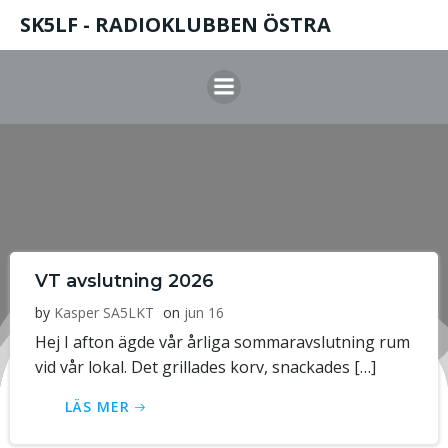
Hoppa
SK5LF - RADIOKLUBBEN ÖSTRA
till
innehåll
VT avslutning 2026
by
Kasper SA5LKT
on
jun 16
Hej I afton ägde vår årliga sommaravslutning rum
vid vår lokal. Det grillades korv, snackades […]
LÄS MER