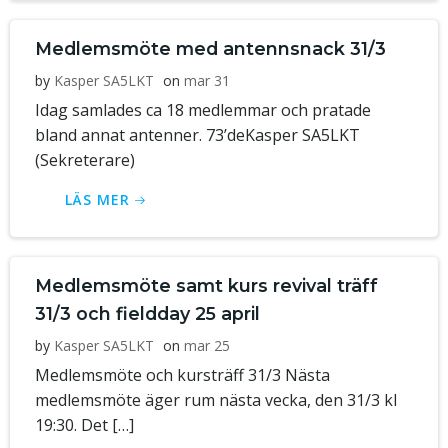
Medlemsmöte med antennsnack 31/3
by
Kasper SA5LKT
on
mar 31
Idag samlades ca 18 medlemmar och pratade
bland annat antenner. 73’deKasper SA5LKT
(Sekreterare)
LÄS MER
Medlemsmöte samt kurs revival träff
31/3 och fieldday 25 april
by
Kasper SA5LKT
on
mar 25
Medlemsmöte och kursträff 31/3 Nästa
medlemsmöte äger rum nästa vecka, den 31/3 kl
19:30. Det […]