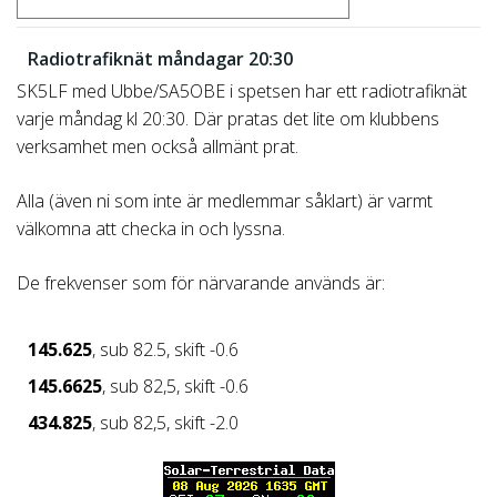
Radiotrafiknät måndagar 20:30
SK5LF med Ubbe/SA5OBE i spetsen har ett radiotrafiknät
varje måndag kl 20:30. Där pratas det lite om klubbens
verksamhet men också allmänt prat.
Alla (även ni som inte är medlemmar såklart) är varmt
välkomna att checka in och lyssna.
De frekvenser som för närvarande används är:
145.625
, sub 82.5, skift -0.6
145.6625
, sub 82,5, skift -0.6
434.825
, sub 82,5, skift -2.0