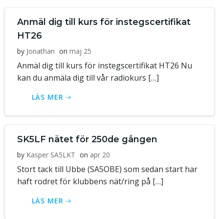
Anmäl dig till kurs för instegscertifikat
HT26
by
Jonathan
on
maj 25
Anmäl dig till kurs för instegscertifikat HT26 Nu
kan du anmäla dig till vår radiokurs […]
LÄS MER
SK5LF nätet för 250de gången
by
Kasper SA5LKT
on
apr 20
Stort tack till Ubbe (SA5OBE) som sedan start har
haft rodret för klubbens nät/ring på […]
LÄS MER