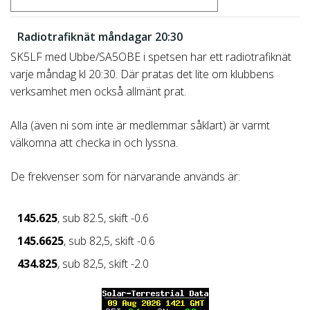
Radiotrafiknät måndagar 20:30
SK5LF med Ubbe/SA5OBE i spetsen har ett radiotrafiknät
varje måndag kl 20:30. Där pratas det lite om klubbens
verksamhet men också allmänt prat.
Alla (även ni som inte är medlemmar såklart) är varmt
välkomna att checka in och lyssna.
De frekvenser som för närvarande används är:
145.625
, sub 82.5, skift -0.6
145.6625
, sub 82,5, skift -0.6
434.825
, sub 82,5, skift -2.0