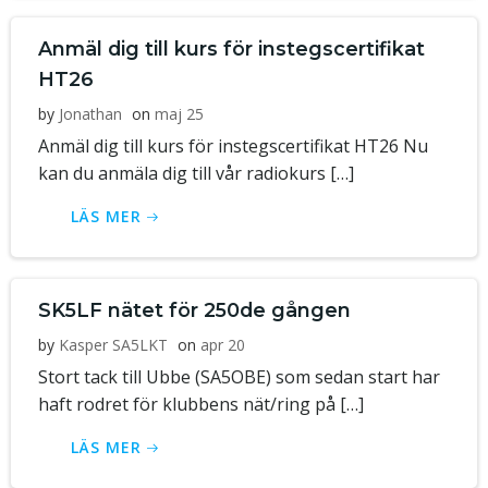
Anmäl dig till kurs för instegscertifikat
HT26
by
Jonathan
on
maj 25
Anmäl dig till kurs för instegscertifikat HT26 Nu
kan du anmäla dig till vår radiokurs […]
LÄS MER
SK5LF nätet för 250de gången
by
Kasper SA5LKT
on
apr 20
Stort tack till Ubbe (SA5OBE) som sedan start har
haft rodret för klubbens nät/ring på […]
LÄS MER