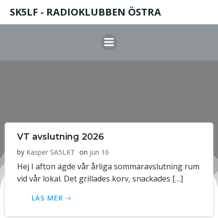
Hoppa
SK5LF - RADIOKLUBBEN ÖSTRA
till
innehåll
VT avslutning 2026
by
Kasper SA5LKT
on
jun 16
Hej I afton ägde vår årliga sommaravslutning rum
vid vår lokal. Det grillades korv, snackades […]
LÄS MER