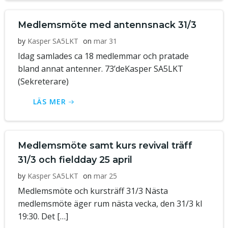
Medlemsmöte med antennsnack 31/3
by
Kasper SA5LKT
on
mar 31
Idag samlades ca 18 medlemmar och pratade
bland annat antenner. 73’deKasper SA5LKT
(Sekreterare)
LÄS MER
Medlemsmöte samt kurs revival träff
31/3 och fieldday 25 april
by
Kasper SA5LKT
on
mar 25
Medlemsmöte och kursträff 31/3 Nästa
medlemsmöte äger rum nästa vecka, den 31/3 kl
19:30. Det […]