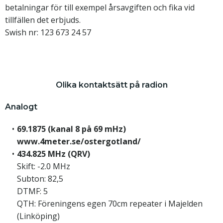
betalningar för till exempel årsavgiften och fika vid
tillfällen det erbjuds.
Swish nr: 123 673 24 57
Olika kontaktsätt på radion
Analogt
69.1875 (kanal 8 på 69 mHz)
www.4meter.se/ostergotland/
434.825 MHz (QRV)
Skift: -2.0 MHz
Subton: 82,5
DTMF: 5
QTH: Föreningens egen 70cm repeater i Majelden
(Linköping)