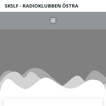
Hoppa
SK5LF - RADIOKLUBBEN ÖSTRA
till
innehåll